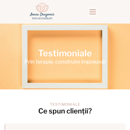
Testimoniale
Prin terapie, construim împreună!
TESTIMONIALE
Ce spun clienții?