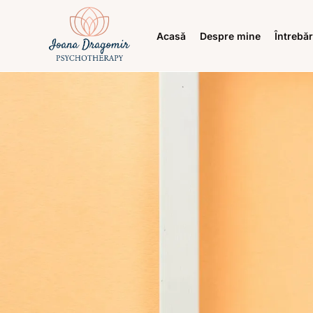
Acasă
Despre mine
Întrebăr