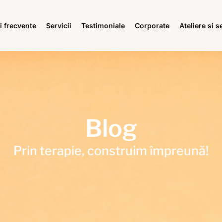
i frecvente
Servicii
Testimoniale
Corporate
Ateliere si 
Blog
Prin terapie, construim împreună!